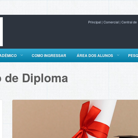
Principal
|
Comercial
|
Central de
ADÊMICO
COMO INGRESSAR
ÁREA DOS ALUNOS
PESQ
o de Diploma