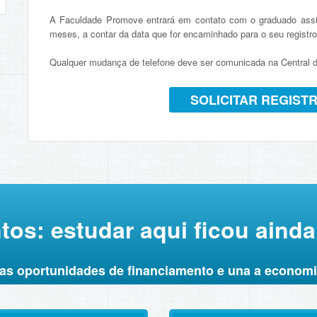
A Faculdade Promove entrará em contato com o graduado assi
meses, a contar da data que for encaminhado para o seu registro
Qualquer mudança de telefone deve ser comunicada na Central de
SOLICITAR REGIST
os: estudar aqui ficou ainda 
s oportunidades de financiamento e una a economi